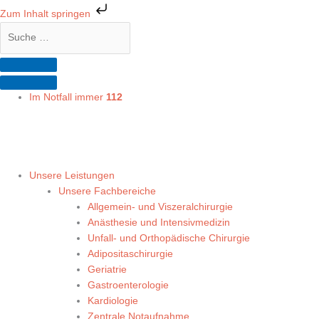
Zum
Zum Inhalt springen
Inhalt
Suche
Suche
springen
…
…
Im Notfall immer
112
Unsere Leistungen
Unsere Fachbereiche
Allgemein- und Viszeralchirurgie
Anästhesie und Intensivmedizin
Unfall- und Orthopädische Chirurgie
Adipositaschirurgie
Geriatrie
Gastroenterologie
Kardiologie
Zentrale Notaufnahme