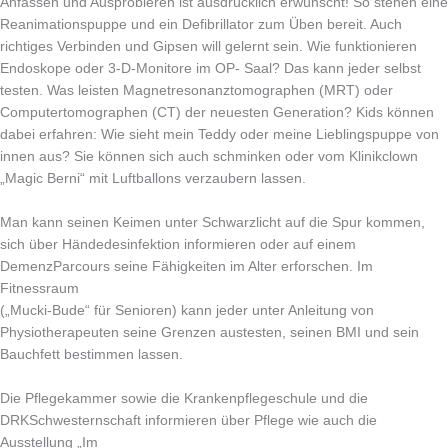
Anfassen und Ausprobieren ist ausdrücklich erwünscht! So stehen eine
Reanimationspuppe und ein Defibrillator zum Üben bereit. Auch
richtiges Verbinden und Gipsen will gelernt sein. Wie funktionieren
Endoskope oder 3-D-Monitore im OP- Saal? Das kann jeder selbst
testen. Was leisten Magnetresonanztomographen (MRT) oder
Computertomographen (CT) der neuesten Generation? Kids können
dabei erfahren: Wie sieht mein Teddy oder meine Lieblingspuppe von
innen aus? Sie können sich auch schminken oder vom Klinikclown
„Magic Berni“ mit Luftballons verzaubern lassen.
Man kann seinen Keimen unter Schwarzlicht auf die Spur kommen,
sich über Händedesinfektion informieren oder auf einem
DemenzParcours seine Fähigkeiten im Alter erforschen. Im
Fitnessraum
(„Mucki-Bude“ für Senioren) kann jeder unter Anleitung von
Physiotherapeuten seine Grenzen austesten, seinen BMI und sein
Bauchfett bestimmen lassen.
Die Pflegekammer sowie die Krankenpflegeschule und die
DRKSchwesternschaft informieren über Pflege wie auch die
Ausstellung „Im