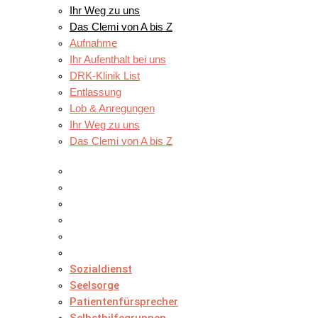
Ihr Weg zu uns
Das Clemi von A bis Z
Aufnahme
Ihr Aufenthalt bei uns
DRK-Klinik List
Entlassung
Lob & Anregungen
Ihr Weg zu uns
Das Clemi von A bis Z
AN IHRER SEITE
Sozialdienst
Seelsorge
Patientenfürsprecher
Selbsthilfegruppen
Ernährungsberatung
Klinisches Ethikkomitee
Sozialdienst
Seelsorge
Patientenfürsprecher